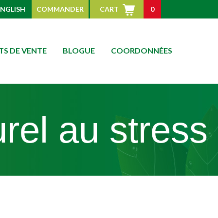
ENGLISH
COMMANDER
CART
0
TS DE VENTE
BLOGUE
COORDONNÉES
urel au stress