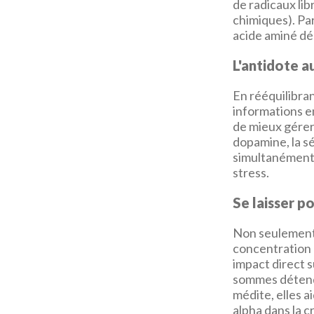
de radicaux li
chimiques). Pa
acide aminé dé
L'antidote a
En rééquilibra
informations en
de mieux gérer 
dopamine, la s
simultanément 
stress.
Se laisser p
Non seulement l
concentration 
impact direct 
sommes détendu
médite, elles 
alpha dans la c