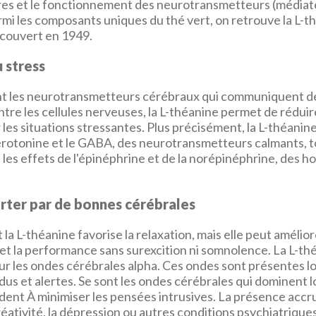
bres et le fonctionnement des neurotransmetteurs (médiat
rmi les composants uniques du thé vert, on retrouve la L-t
couvert en 1949.
u stress
nt les neurotransmetteurs cérébraux qui communiquent d
tre les cellules nerveuses, la L-théanine permet de réduire
les situations stressantes. Plus précisément, la L-théanine
érotonine et le GABA, des neurotransmetteurs calmants, t
les effets de l'épinéphrine et de la norépinéphrine, des 
orter par de bonnes cérébrales
a L-théanine favorise la relaxation, mais elle peut amélior
et la performance sans surexcition ni somnolence. La L-th
sur les ondes cérébrales alpha. Ces ondes sont présentes 
s et alertes. Se sont les ondes cérébrales qui dominent l
aident À minimiser les pensées intrusives. La présence acc
réativité, la dépression ou autres conditions psychiatriques