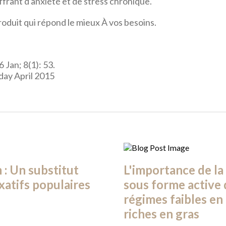
frant d'anxiété et de stress chronique.
roduit qui répond le mieux À vos besoins.
 Jan; 8(1): 53.
day April 2015
: Un substitut
L'importance de la
axatifs populaires
sous forme active 
régimes faibles en
riches en gras