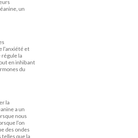
eurs
héanine, un
es
 l'anxiété et
 régule la
out en inhibant
hormones du
er la
éanine a un
lorsque nous
orsque l'on
rue des ondes
 telles que la