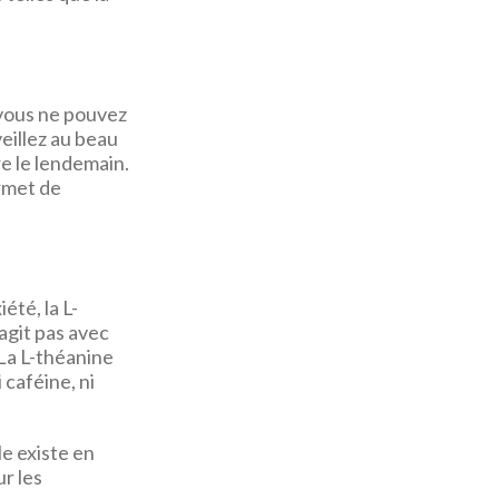
t vous ne pouvez
eillez au beau
re le lendemain.
rmet de
té, la L-
agit pas avec
La L-théanine
 caféine, ni
le existe en
r les