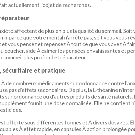
fait actuellement l'objet de recherches.
réparateur
anxiété affectent de plus en plus la qualité du sommeil. Soi
ir parce que votre mental n'arrête pas, soit vous vous rév
it et vous pensez et repensez À tout ce que vous avez À fai
au coucher, aide À calmer les pensées envahissantes et pe
n sommeil plus profond et réparateur.
 sécuritaire et pratique
À de nombreux médicaments sur ordonnance contre l'anxié
se pas d'effets secondaires. De plus, la L-théanine n'inter
s sur ordonnance ou d'autres produits de santé naturels. 
upplément founit une dose normalisée. Elle ne contient ni
pesticides.
st offerte sous différentes formes et À divers dosages. El
uables À effet rapide, en capsules À action prolongée pou