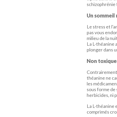
schizophrénie 
Un sommeil 
Le stress et l'
pas vous endorm
milieu de la nu
La L-théanine 
plonger dans u
Non toxique,
Contrairement 
théanine ne cau
les médicament
sous forme de s
herbicides, ni 
La L-théanine e
comprimés croq