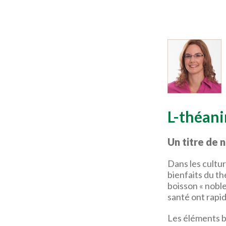
L-théani
Un titre de 
Dans les cultur
bienfaits du thé
boisson « noble
santé ont rapi
Les éléments bi