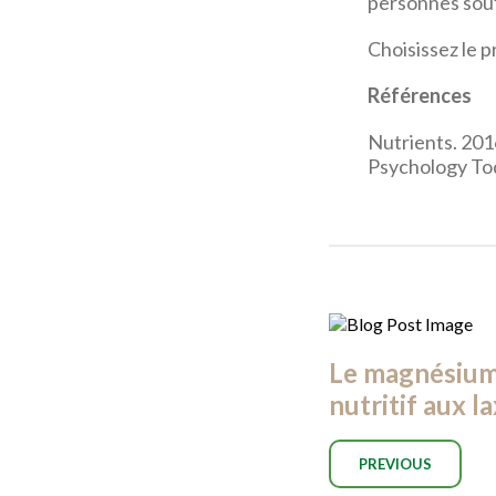
personnes souf
Choisissez le p
Références
Nutrients. 2016
Psychology To
Le magnésium 
nutritif aux l
PREVIOUS