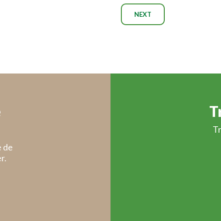
NEXT
e
T
Tr
 de
r.